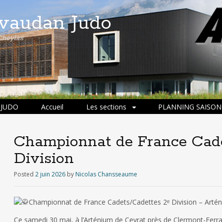
ivaudan Judo
Cheylas
 JUDO
Accueil
Les sections
PLANNING SAISON 
Championnat de France Cad
Division
Posted
2 juin 2026
by
Nicolas Chansseaume
Championnat de France Cadets/Cadettes 2ᵉ Division – Arté
Ce samedi 30 mai, à l’Arténium de Ceyrat près de Clermont-Ferr