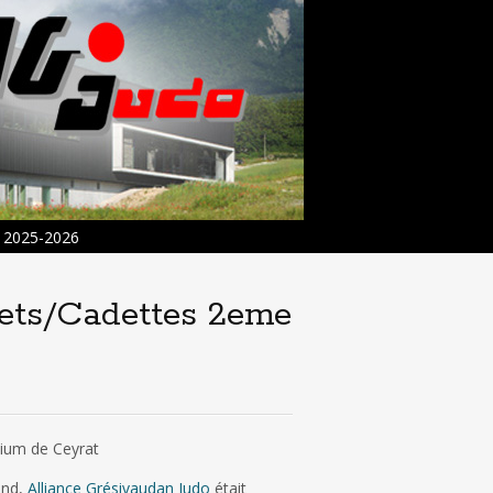
2025-2026
ets/Cadettes 2eme
nium de Ceyrat
and,
Alliance Grésivaudan Judo
était