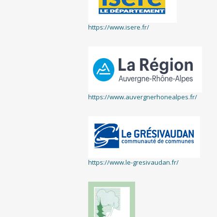
https://www.isere.fr/
https://www.auvergnerhonealpes.fr/
https://www.le-gresivaudan.fr/