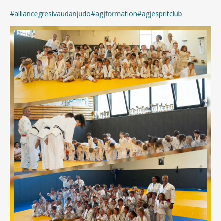
#alliancegresivaudanjudo
#agjformation
#agjespritclub