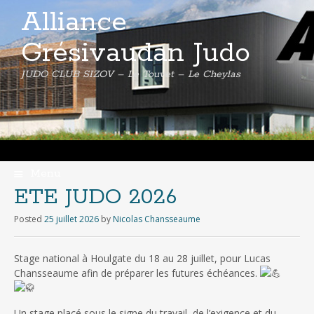
Alliance
Grésivaudan Judo
JUDO CLUB SIZOV – Le Touvet – Le Cheylas
Menu
Skip
ETE JUDO 2026
to
content
Posted
25 juillet 2026
by
Nicolas Chansseaume
Stage national à Houlgate du 18 au 28 juillet, pour Lucas
Chansseaume afin de préparer les futures échéances.
Un stage placé sous le signe du travail, de l’exigence et du