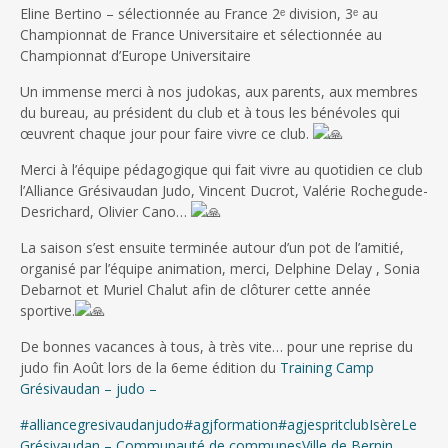
Eline Bertino – sélectionnée au France 2ᵉ division, 3ᵉ au
Championnat de France Universitaire et sélectionnée au
Championnat d’Europe Universitaire
Un immense merci à nos judokas, aux parents, aux membres
du bureau, au président du club et à tous les bénévoles qui
œuvrent chaque jour pour faire vivre ce club.
Merci à l’équipe pédagogique qui fait vivre au quotidien ce club
l’Alliance Grésivaudan Judo, Vincent Ducrot, Valérie Rochegude-
Desrichard, Olivier Cano…
La saison s’est ensuite terminée autour d’un pot de l’amitié,
organisé par l’équipe animation, merci, Delphine Delay , Sonia
Debarnot et Muriel Chalut afin de clôturer cette année
sportive.
De bonnes vacances à tous, à très vite… pour une reprise du
judo fin Août lors de la 6eme édition du
Training Camp
Grésivaudan – judo –
#alliancegresivaudanjudo
#agjformation
#agjespritclub
Isère
Le
Grésivaudan – Communauté de communes
Ville de Bernin