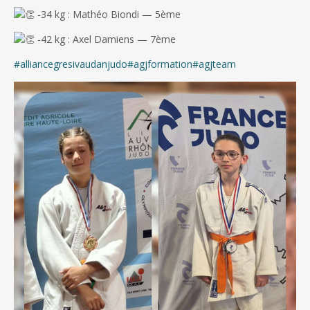
-34 kg : Mathéo Biondi — 5ème
-42 kg : Axel Damiens — 7ème
#alliancegresivaudanjudo
#agjformation
#agjteam