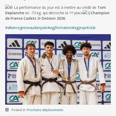
La performance du jour est à mettre au crédit de
Tom
Deplanche
en -73 kg, qui décroche la 1ʳᵉ place
Champion
de France Cadets 2ᵉ Division 2026.
#alliancegresivaudanjudo
#agjformation
#agjespritclub
Posted in:
Prochains déplacements