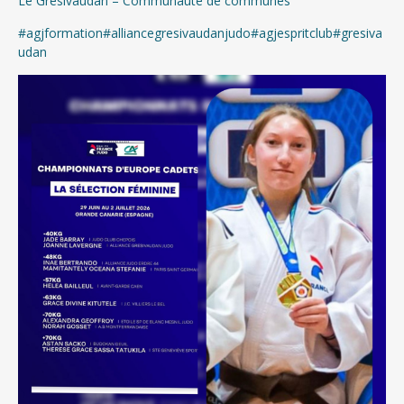
Le Grésivaudan – Communauté de communes
#agjformation
#alliancegresivaudanjudo
#agjespritclub
#gresiva
udan