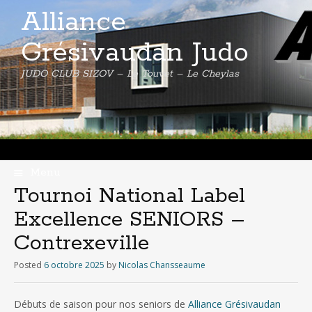
Alliance
Grésivaudan Judo
JUDO CLUB SIZOV – Le Touvet – Le Cheylas
Menu
Skip
Tournoi National Label
to
Excellence SENIORS –
content
Contrexeville
Posted
6 octobre 2025
by
Nicolas Chansseaume
Débuts de saison pour nos seniors de
Alliance Grésivaudan