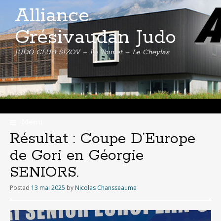
Alliance
Grésivaudan Judo
JUDO CLUB SIZOV – Le Touvet – Le Cheylas
Menu
Skip
Résultat : Coupe D’Europe
to
de Gori en Géorgie
content
SENIORS.
Posted
13 mai 2025
by
Nicolas Chansseaume