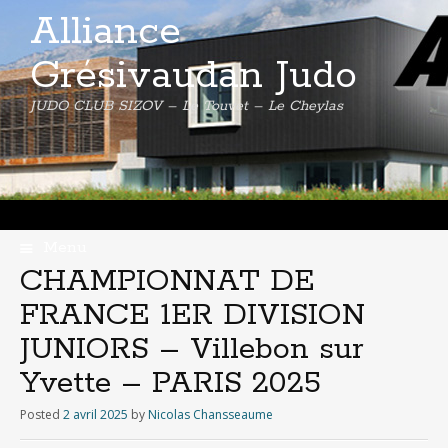
Alliance
Grésivaudan Judo
JUDO CLUB SIZOV – Le Touvet – Le Cheylas
Menu
Skip
CHAMPIONNAT DE
to
FRANCE 1ER DIVISION
content
JUNIORS – Villebon sur
Yvette – PARIS 2025
Posted
2 avril 2025
by
Nicolas Chansseaume