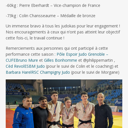
-60kg : Pierre Eberhardt – Vice-champion de France
-73kg : Colin Chansseaume – Médaille de bronze
Un immense bravo à tous les judokas pour leur engagement !
Nos encouragements à ceux qui n’ont pas atteint leur objectif
cette fois-ci, le travail continue !
Remerciements aux personnes qui ont participé à cette
performance cette saison :
Pôle Espoir Judo Grenoble –
CUFE
Bruno Mure
et
Gilles Bonhomme
et @philippemartin ,
Cèd Revol
ESBM Judo
(pour le suivi de Colin et le coaching) et
Barbara Harel
RSC Champigny Judo
(pour le suivi de Morgane)