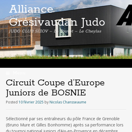
Alliance
Grésivaudan Judo
JUDO CLUB SIZOV – Le Touvet – Le Cheylas
Menu
Skip
Circuit Coupe d’Europe
to
Juniors de BOSNIE
content
Posted
10 février 2025
by
Nicolas Chansseaume
Sélectionné par ses entraîneurs du pôle France de Grenoble
(Bruno Mure et Gilles Bonhomme) après sa performance lors
du tournoi national juniors d’Aix-en-Provence en décembre