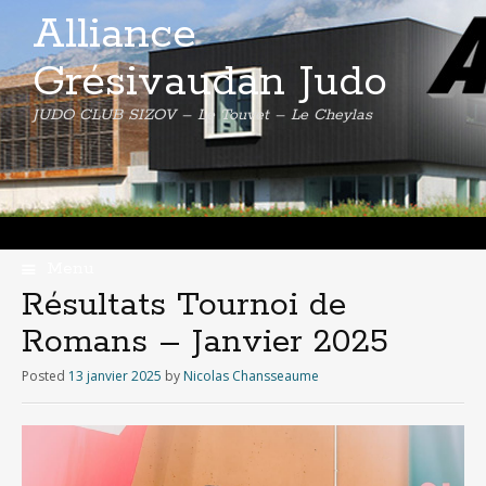
Alliance
Grésivaudan Judo
JUDO CLUB SIZOV – Le Touvet – Le Cheylas
Menu
Skip
Résultats Tournoi de
to
Romans – Janvier 2025
content
Posted
13 janvier 2025
by
Nicolas Chansseaume