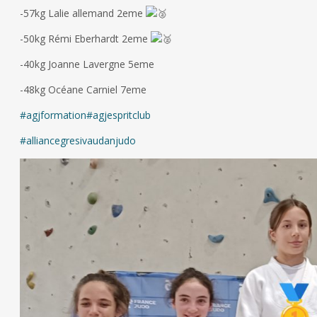
-57kg Lalie allemand 2eme
-50kg Rémi Eberhardt 2eme
-40kg Joanne Lavergne 5eme
-48kg Océane Carniel 7eme
#agjformation
#agjespritclub
#alliancegresivaudanjudo