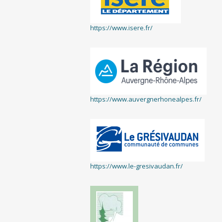
https://www.isere.fr/
https://www.auvergnerhonealpes.fr/
https://www.le-gresivaudan.fr/