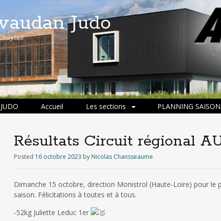
ivaudan Judo
Cheylas
 JUDO
Accueil
Les sections
PLANNING SAISON 
Résultats Circuit régional 
Posted
16 octobre 2023
by
Nicolas Chansseaume
Dimanche 15 octobre, direction Monistrol (Haute-Loire) pour le p
saison. Félicitations à toutes et à tous.
-52kg Juliette Leduc 1er