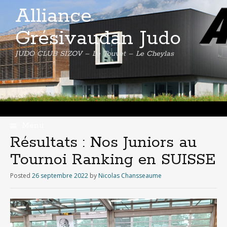
Alliance
Grésivaudan Judo
JUDO CLUB SIZOV – Le Touvet – Le Cheylas
Menu
Skip
Résultats : Nos Juniors au
to
Tournoi Ranking en SUISSE
content
Posted
26 septembre 2022
by
Nicolas Chansseaume