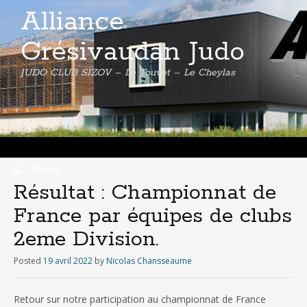
Alliance
Grésivaudan Judo
JUDO CLUB SIZOV – Le Touvet – Le Cheylas
Menu
Skip
Résultat : Championnat de
to
France par équipes de clubs
content
2eme Division.
Posted
19 avril 2022
by
Nicolas Chansseaume
Retour sur notre participation au championnat de France