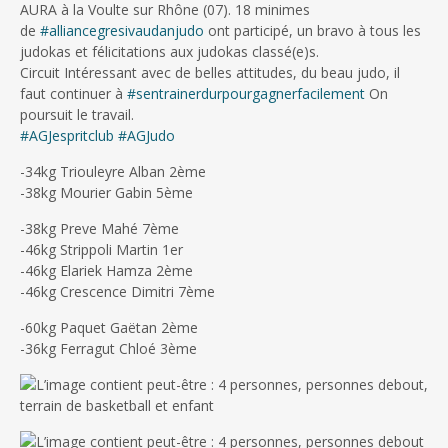
AURA à la Voulte sur Rhône (07). 18 minimes
de
#
alliancegresivaudanjudo
ont participé, un bravo à tous les
judokas et
félicitations
aux judokas classé(e)s.
Circuit Intéressant avec de belles attitudes, du beau judo, il
faut continuer à
#
sentrainerdurpourgagnerfacilement
On
poursuit le travail.
#
AGJespritclub
#
AGJudo
-34kg Triouleyre Alban 2ème
-38kg Mourier Gabin 5ème
-38kg Preve Mahé 7ème
-46kg Strippoli Martin 1er
-46kg Elariek Hamza 2ème
-46kg Crescence Dimitri 7ème
-60kg Paquet Gaëtan 2ème
-36kg Ferragut Chloé 3ème