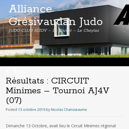
Alliance
Grésivaudan Judo
JUDO CLUB SIZOV – Le Touvet – Le Cheylas
Menu
Skip
Résultats : CIRCUIT
to
Minimes – Tournoi AJ4V
content
(07)
Posted
13 octobre 2019
by
Nicolas Chansseaume
Dimanche 13 Octobre, avait lieu le Circuit Minimes régional