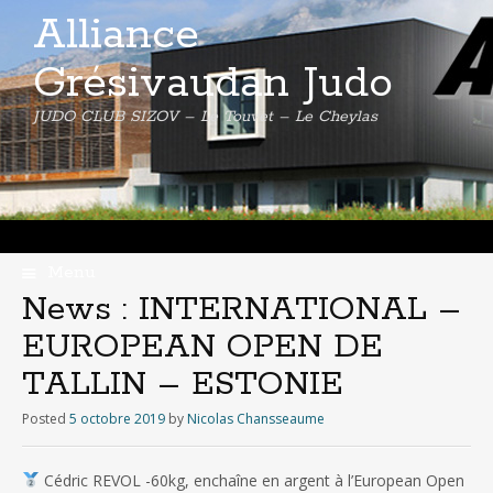
Alliance
Grésivaudan Judo
JUDO CLUB SIZOV – Le Touvet – Le Cheylas
Menu
Skip
News : INTERNATIONAL –
to
EUROPEAN OPEN DE
content
TALLIN – ESTONIE
Posted
5 octobre 2019
by
Nicolas Chansseaume
Cédric REVOL -60kg, enchaîne en argent à l’European Open