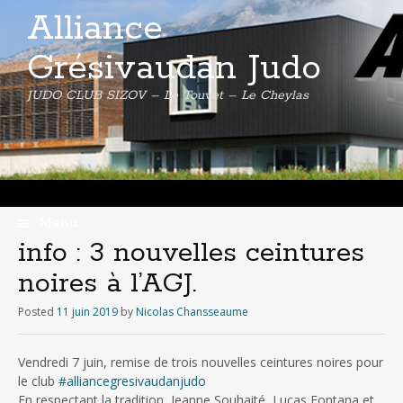
Alliance
Grésivaudan Judo
JUDO CLUB SIZOV – Le Touvet – Le Cheylas
Menu
Skip
info : 3 nouvelles ceintures
to
noires à l’AGJ.
content
Posted
11 juin 2019
by
Nicolas Chansseaume
Vendredi 7 juin, remise de trois nouvelles ceintures noires pour
le club
#
alliancegresivaudanjudo
En respectant la tradition, Jeanne Souhaité, Lucas Fontana et