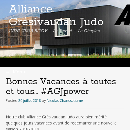
Alliance
Grésivaudan Judo
JUDO CLUB SIZOV – Le Touvet – Le Cheylas
Menu
Skip
Bonnes Vacances à toutes
to
et tous… #AGJpower
content
Posted
20 juillet 2018
by
Nicolas Chansseaume
Notre club Alliance Grésivaudan Judo aura bien mérité
quelques jours vacances avant de redémarrer une nouvelle
saison 2018-2019.