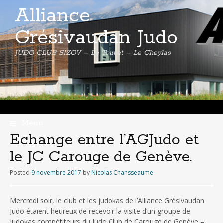
Alliance
Grésivaudan Judo
JUDO CLUB SIZOV – Le Touvet – Le Cheylas
Menu
Skip
Echange entre l’AGJudo et
to
le JC Carouge de Genève.
content
Posted
9 novembre 2017
by
Nicolas Chansseaume
Mercredi soir, le club et les judokas de l’Alliance Grésivaudan
Judo étaient heureux de recevoir la visite d’un groupe de
judokas compétiteurs du Judo Club de Carouge de Genève –