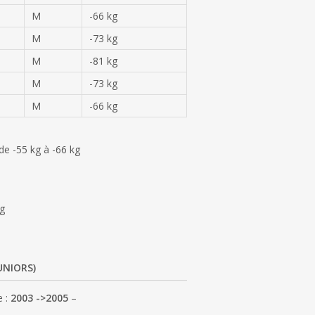
M
-66 kg
M
-73 kg
M
-81 kg
M
-73 kg
M
-66 kg
de -55 kg à -66 kg
kg
JUNIORS)
e :
2003 ->2005
–