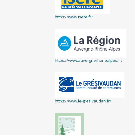
https://www.isere.fr/
https://www.auvergnerhonealpes.fr/
https://www.le-gresivaudan.fr/