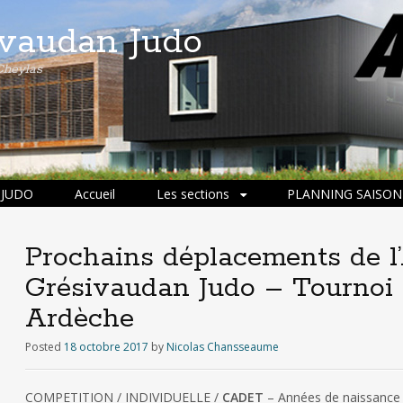
ivaudan Judo
Cheylas
 JUDO
Accueil
Les sections
PLANNING SAISON 
Prochains déplacements de l’
Grésivaudan Judo – Tournoi
Ardèche
Posted
18 octobre 2017
by
Nicolas Chansseaume
COMPETITION / INDIVIDUELLE /
CADET
– Années de naissance