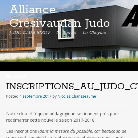
Alliance
Grésivaudan Judo
JUDO CLUB SIZOV – Le Touvet – Le Cheylas
Menu
Skip
INSCRIPTIONS_AU_JUDO_
to
content
Posted
4 septembre 2017
by
Nicolas Chansseaume
Notre club et l’équipe pédagogique se tiennent près pour
redémarrer cette nouvelle saison 2017-2018.
Les inscriptions (
dans la mesure du possible, car beaucoup de
cours sont complets
) se font maintenant directement auprès