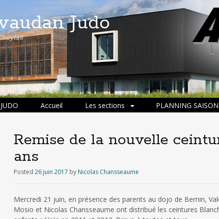
ivaudan Judo
Cheylas
 JUDO
Accueil
Les sections
PLANNING SAISON 
Remise de la nouvelle ceintur
ans
Posted
26 juin 2017
by
Nicolas Chansseaume
Mercredi 21 juin, en présence des parents au dojo de Bernin, Val
Mosio et Nicolas Chansseaume ont distribué les ceintures Blanche 