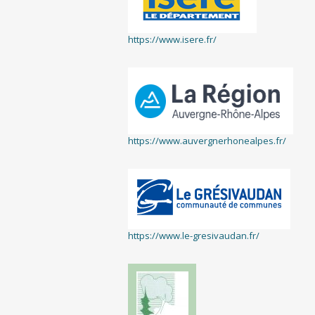
https://www.isere.fr/
https://www.auvergnerhonealpes.fr/
https://www.le-gresivaudan.fr/