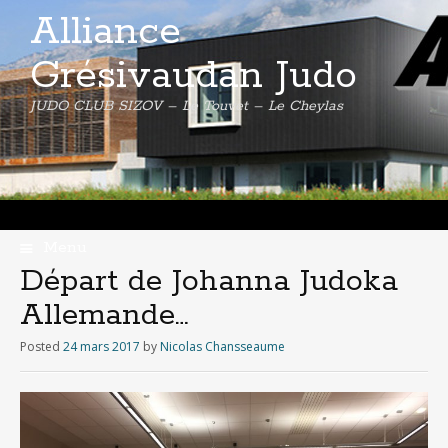
Alliance
Grésivaudan Judo
JUDO CLUB SIZOV – Le Touvet – Le Cheylas
Menu
Skip
Départ de Johanna Judoka
to
Allemande…
content
Posted
24 mars 2017
by
Nicolas Chansseaume