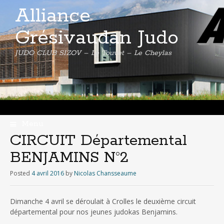
Alliance
Grésivaudan Judo
JUDO CLUB SIZOV – Le Touvet – Le Cheylas
Menu
Skip
CIRCUIT Départemental
to
BENJAMINS N°2
content
Posted
4 avril 2016
by
Nicolas Chansseaume
Dimanche 4 avril se déroulait à Crolles le deuxième circuit
départemental pour nos jeunes judokas Benjamins.