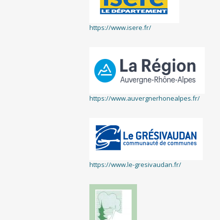
https://www.isere.fr/
https://www.auvergnerhonealpes.fr/
https://www.le-gresivaudan.fr/