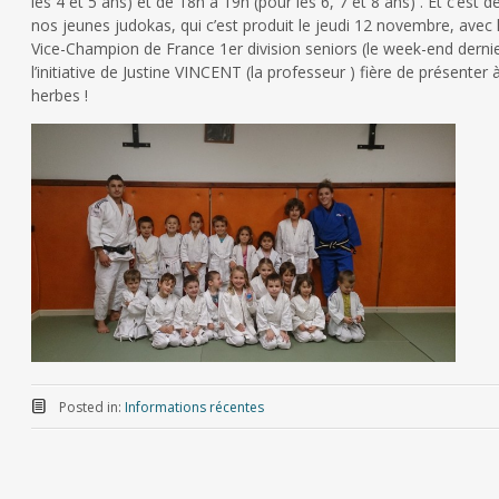
les 4 et 5 ans) et de 18h à 19h (pour les 6, 7 et 8 ans) . Et c’est
nos jeunes judokas, qui c’est produit le jeudi 12 novembre, avec 
Vice-Champion de France 1er division seniors (le week-end dern
l’initiative de Justine VINCENT (la professeur ) fière de présente
herbes !
Posted in:
Informations récentes