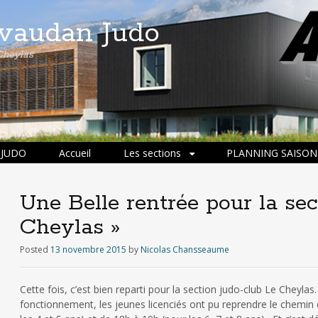
ivaudan Judo
Cheylas
 JUDO
Accueil
Les sections
PLANNING SAISON 
Une Belle rentrée pour la sec
Cheylas »
Posted
13 novembre 2015
by
Nicolas Chansseaume
Cette fois, c’est bien reparti pour la section judo-club Le Cheyl
fonctionnement, les jeunes licenciés ont pu reprendre le chemin 