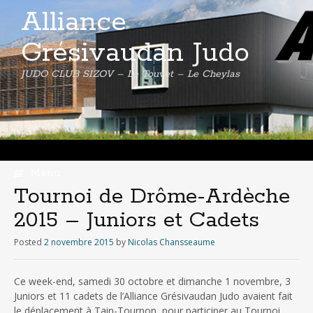
Alliance
Grésivaudan Judo
JUDO CLUB SIZOV – Le Touvet – Le Cheylas
Menu
Skip
Tournoi de Drôme-Ardèche
to
2015 – Juniors et Cadets
content
Posted
2 novembre 2015
by
Nicolas Chansseaume
Ce week-end, samedi 30 octobre et dimanche 1 novembre, 3
Juniors et 11 cadets de l’Alliance Grésivaudan Judo avaient fait
le déplacement à Tain-Tournon, pour participer au Tournoi