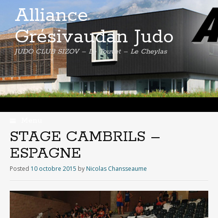
Alliance
Grésivaudan Judo
JUDO CLUB SIZOV – Le Touvet – Le Cheylas
Menu
Skip
STAGE CAMBRILS –
to
ESPAGNE
content
Posted
10 octobre 2015
by
Nicolas Chansseaume