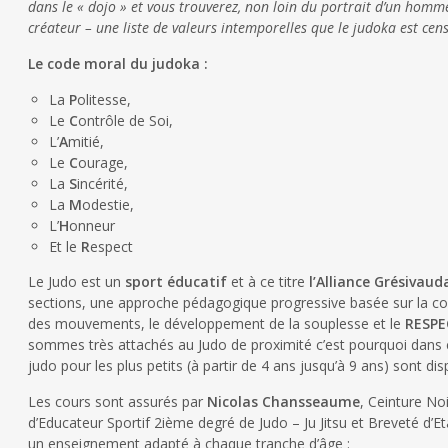
dans le « dojo » et vous trouverez, non loin du portrait d’un homme
créateur – une liste de valeurs intemporelles que le judoka est cens
Le code moral du judoka :
La
P
olitesse,
Le
C
ontrôle de Soi,
L’
A
mitié,
Le
C
ourage,
La
S
incérité,
La
M
odestie,
L’
H
onneur
Et le
R
espect
Le Judo est un
sport éducatif
et à ce titre
l’Alliance Grésivau
sections, une approche pédagogique progressive basée sur la co
des mouvements, le développement de la souplesse et le
RESPE
sommes très attachés au Judo de proximité c’est pourquoi dan
judo pour les plus petits (à partir de 4 ans jusqu’à 9 ans) sont di
Les cours sont assurés par
Nicolas Chansseaume
, Ceinture No
d’Educateur Sportif 2ième degré de Judo – Ju Jitsu et Breveté d’
un enseignement adapté à chaque tranche d’âge :