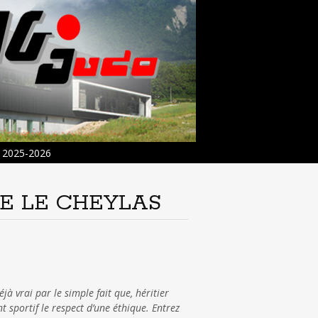
2025-2026
E LE CHEYLAS
jà vrai par le simple fait que, héritier
 sportif le respect d’une éthique. Entrez