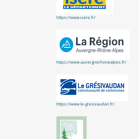
https://www.isere.fr/
https://www.auvergnerhonealpes.fr/
https://www.le-gresivaudan.fr/