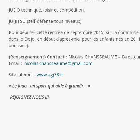
JUDO technique, loisir et compétition,
JU-JITSU (self-défense tous niveaux)
Pour débuter cette rentrée de septembre 2015, sur la commune
dans le Dojo, en début d’après-midi pour les enfants nés en 2011
poussins).
(Renseignement)
Contact :
Nicolas CHANSSEAUME – Directeur 
Email :
nicolas.chansseaume@gmail.com
Site internet :
www.agj38.fr
« Le Judo…un sport qui aide à grandir… »
REJOIGNEZ NOUS !!!